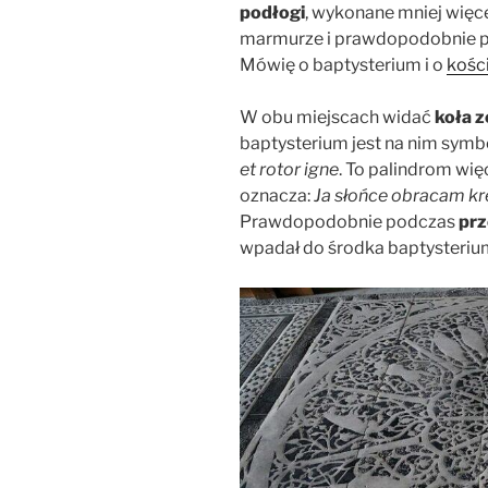
podłogi
, wykonane mniej więc
marmurze i prawdopodobnie pr
Mówię o baptysterium i o
kośc
W obu miejscach widać
koła 
baptysterium jest na nim symbo
et rotor igne
. To palindrom więc
oznacza:
Ja słońce obracam krę
Prawdopodobnie podczas
prz
wpadał do środka baptysterium 