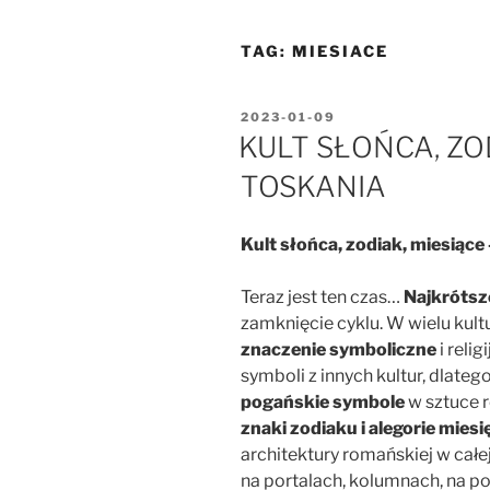
TAG:
MIESIACE
OPUBLIKOWANE
2023-01-09
W
KULT SŁOŃCA, ZOD
TOSKANIA
Kult słońca, zodiak, miesiące
Teraz jest ten czas…
Najkrótsz
zamknięcie cyklu. W wielu kultur
znaczenie symboliczne
i reli
symboli z innych kultur,
dlateg
pogańskie symbole
w sztuce r
znaki zodiaku i alegorie miesi
architektury romańskiej w całe
na portalach, kolumnach, na 