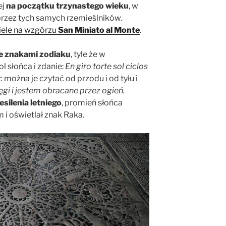
ej
na początku trzynastego wieku
, w
zez tych samych rzemieślników.
iele na wzgórzu
San Miniato al Monte
.
ze znakami zodiaku
, tyle że w
l słońca i zdanie:
En giro torte sol ciclos
 można je czytać od przodu i od tyłu i
gi i jestem obracane przez ogień.
esilenia letniego
, promień słońca
i oświetlał znak Raka.