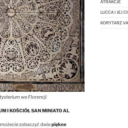
ATRAKCJE
LUCCA I JEJ 
KORYTARZ VA
tysterium we Florencji
M I KOŚCIÓŁ SAN MINIATO AL
e możecie zobaczyć dwie
piękne