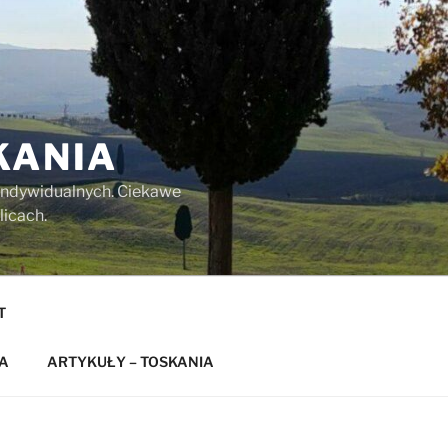
KANIA
w indywidualnych. Ciekawe
licach.
T
A
ARTYKUŁY – TOSKANIA