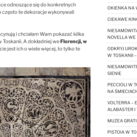
ace odnoszące się do konkretnych
OKIENKA NA 
 często te dekoracje wykonywali
CIEKAWE KIN
NIESAMOWITA
scynują i chciałam Wam pokazać kilka
NOVELLA WE 
w Toskanii. A dokładniej we
Florencji, w
ie jest ich o wiele więcej, to tylko te
ODKRYJ URO
W TOSKANII –
NIESAMOWIT
SIENIE
PECCIOLI W T
NA ŚMIECIAC
VOLTERRA – 
ALABASTER I
MUZEA GRATI
PISTOIA W TO