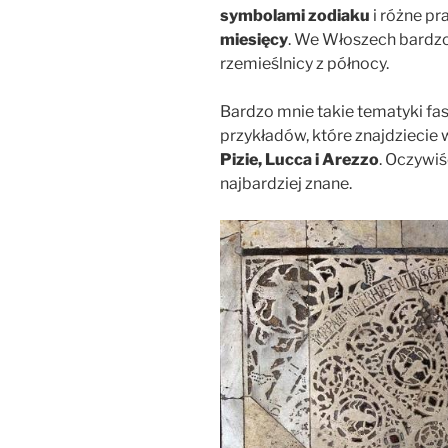
symbolami zodiaku
i różne pr
miesięcy
. We Włoszech bardzo
rzemieślnicy z północy.
Bardzo mnie takie tematyki fa
przykładów, które znajdziecie 
Pizie, Lucca i Arezzo
. Oczywiśc
najbardziej znane.