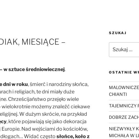
SZUKAJ
IAK, MIESIĄCE –
Szukaj:
 – w sztuce średniowiecznej
.
OSTATNIE W
e dni w roku
, śmierć i narodziny słońca,
MALOWNICZE
ach i religiach, te dni miały duże
CHIANTI
gijne. Chrześcijaństwo przejęło wiele
TAJEMNICZY
o wielokrotnie możemy znaleźć ciekawe
eligijnej. W dużym skrócie, na przykład
DOBRZE ZACH
ęcy
, które pojawiają się jako dekoracja
j Europie. Nad wejściami do kościołów,
NIEZWYKŁY K
MICHAŁA W L
podłogach… Widać często
słońce, koło z