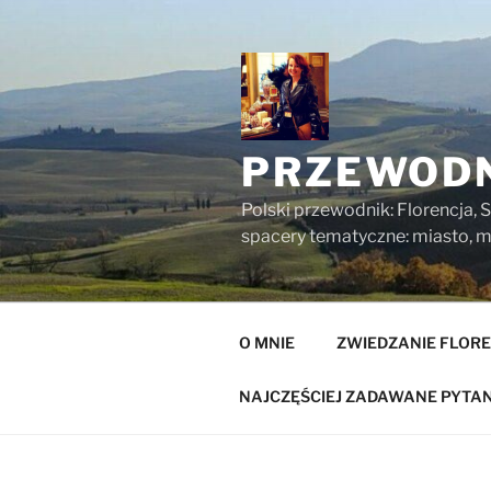
Przejdź
do
treści
PRZEWODN
Polski przewodnik: Florencja, S
spacery tematyczne: miasto, mu
O MNIE
ZWIEDZANIE FLORE
NAJCZĘŚCIEJ ZADAWANE PYTAN