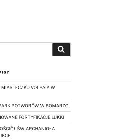
Szukaj
PISY
 MIASTECZKO VOLPAIA W
 PARK POTWORÓW W BOMARZO
OWANE FORTYFIKACJE LUKKI
OŚCIÓŁ ŚW. ARCHANIOŁA
UKCE