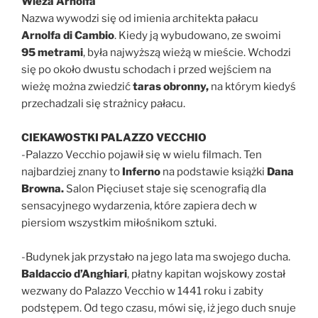
Wieża Arnolfa
Nazwa wywodzi się od imienia architekta pałacu
Arnolfa di Cambio
. Kiedy ją wybudowano, ze swoimi
95 metrami
, była najwyższą wieżą w mieście. Wchodzi
się po około dwustu schodach i przed wejściem na
wieżę można zwiedzić
taras obronny,
na którym kiedyś
przechadzali się strażnicy pałacu.
CIEKAWOSTKI PALAZZO VECCHIO
-Palazzo Vecchio pojawił się w wielu filmach. Ten
najbardziej znany to
Inferno
na podstawie książki
Dana
Browna.
Salon Pięciuset staje się scenografią dla
sensacyjnego wydarzenia, które zapiera dech w
piersiom wszystkim miłośnikom sztuki.
-Budynek jak przystało na jego lata ma swojego ducha.
Baldaccio d’Anghiari
, płatny kapitan wojskowy został
wezwany do Palazzo Vecchio w 1441 roku i zabity
podstępem. Od tego czasu, mówi się, iż jego duch snuje