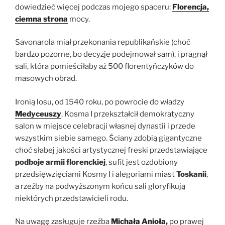
dowiedzieć więcej podczas mojego spaceru:
Florencja,
ciemna strona
mocy.
Savonarola miał przekonania republikańskie (choć
bardzo pozorne, bo decyzje podejmował sam), i pragnął
sali, która pomieściłaby aż 500 florentyńczyków do
masowych obrad.
Ironią losu, od 1540 roku, po powrocie do władzy
Medyceuszy
, Kosma I przekształcił demokratyczny
salon w miejsce celebracji własnej dynastii i przede
wszystkim siebie samego. Ściany zdobią gigantyczne
choć słabej jakości artystycznej freski przedstawiające
podboje armii florenckiej
, sufit jest ozdobiony
przedsięwzięciami Kosmy I i alegoriami miast
Toskanii
,
a rzeźby na podwyższonym końcu sali gloryfikują
niektórych przedstawicieli rodu.
Na uwagę zasługuje rzeźba
Michała Anioła
,
po prawej