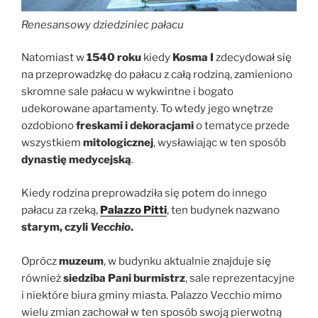
Renesansowy dziedziniec
pałacu
Natomiast w
1540 roku
kiedy
Kosma I
zdecydował się
na przeprowadzkę do pałacu z całą rodziną, zamieniono
skromne sale pałacu w wykwintne i bogato
udekorowane apartamenty. To wtedy jego wnętrze
ozdobiono
freskami i dekoracjami
o tematyce przede
wszystkiem
mitologicznej
, wysławiając w ten sposób
dynastię medycejską
.
Kiedy rodzina preprowadziła się potem do innego
pałacu za rzeką,
Palazzo Pitti
, ten budynek nazwano
starym, czyli
Vecchio
.
Oprócz
muzeum
, w budynku aktualnie znajduje się
również
siedziba Pani burmistrz
, sale reprezentacyjne
i niektóre biura gminy miasta. Palazzo Vecchio mimo
wielu zmian zachował w ten sposób swoją pierwotną