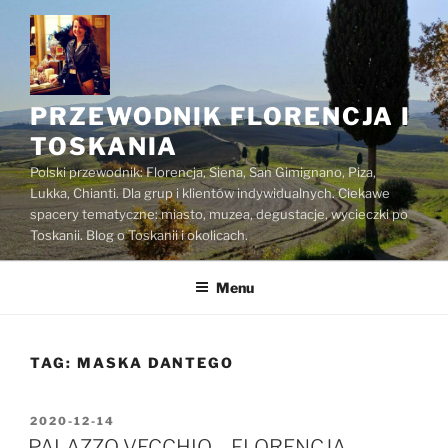
Przejdź
do
treści
PRZEWODNIK FLORENCJA I
TOSKANIA
Polski przewodnik: Florencja, Siena, San Gimignano, Piza,
Lukka, Chianti. Dla grup i klientów indywidualnych. Ciekawe
spacery tematyczne: miasto, muzea, degustacje, wycieczki po
Toskanii. Blog o Toskanii i okolicach.
Menu
TAG:
MASKA DANTEGO
OPUBLIKOWANE
2020-12-14
W
PALAZZO VECCHIO – FLORENCJA