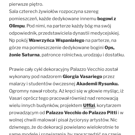
pierwsze piętro.
Sala czterech żywiołów rozpoczyna szereg
pomieszczeń, każde dedykowane innemu
bogowi z
Olimpu
. Pod nimi, na parterze każdy bóg ma swój
odpowiednik, przedstawiciela dynastii medycejskiej.
Np pokój
Wawrzyńca Wspaniałego
na parterze, na
górze ma pomieszczenie dedykowane bogini
Ops,
żonie Saturna
, patronce rolnictwa, urodzaju i dostatku.
Prawie cały cykl dekoracyjny Palazzo Vecchio został
wykonany pod nadzorem
Giorgia Vasariego
przez
malarzy i studentów ówczesnej
Akademii Rysunku.
Ogromny nawał roboty. Aż kręci się w głowie myśląc, iż
Vasari oprócz tego pracował również nad renowacją
wielu innych budynków, projektem
Uffizi
, korytarzem
prowadzącym od
Palazzo Vecchio do Palazzo Pitti
i w
wolnej chwili malował i pisał życiorysy artystów. Nic
dziwnego, że do dekoracji powielano wielokrotnie te
same modele i rozwiązania, by zaoszczędzić na czasie.