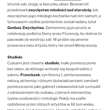
stronie sali, stojąc w kierunku okien. Buonarroti
przedstawił
zwycięstwo młodości nad starością
, lub
zwycięstwo jego młodego kochanka nad nim samym, a
tymczasem rzeźbie pośmiertnie został nadany tytuł
Geniusz Zwycięstwa
. Zamieniono ją po prostu w
celebrację podbicia Sieny przez Florencję, bo dobrze to
pasowało do wystroju sali. W grobie się pewnie
przewraca nasz artysta, który nie znosił Medyceuszy.
Studiolo
Czasami jest otwarte
studiolo
, małe pomieszczenie
bez okien, do którego wchodzi się bezpośrednio z
salonu.
Franciszek
, syn Kosmy I, zainteresowany
naturą, alchemią i różnymi doświadczeniami zamówił
pomieszczenie jako gabinet ciekawostek lub
curiosalii
z odniesieniami do zodiaku, czterech elementów,
typów osobowości i mitologii. Pokój ma szafki
ozdobione przez różnych artystów w 16 tym wieku,