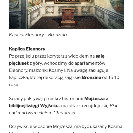
Kaplica Eleonory – Bronzino
Kaplica Eleonory
Po przejściu przez korytarz z widokiem na
salę
pięciuset
z góry, wchodzimy do apartamentów
Eleonory, małżonki Kosmy I.
Na uwagę zasługuje
kapliczka, której dekoracją zajął sie
Bronzino
od 1540
roku.
Ściany pokrywają freski z historiami
Mojżesza z
biblijnej księgi Wyjścia,
a na ołtarzu znajduje się
Płacz
nad martwym ciałem Chrystusa
.
Oczywiście w osobie Mojżesza, ma być ukazany Kosma