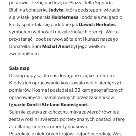
postawić rzeźbę pod lożą na Piazza della Signoria.
Biblijna bohaterka
Judyta
, która podstępem wkradła
się w łaski generała
Holofernesa
i podcięła mu gardło
kiedy spał, stała się podobnie jak
Dawid i Herkules
symbolem wolności i niezależności Florencji. Warto
przystanąć i poobserwować talent i kunszt naszego
Donatella. Sam
Michał Anioł
był jego wielkim
zwolennikiem.
Sala map
Dzisiaj mapy są dla nas dostępne dzięki satelitom.
Kiedyś ich opracowanie kosztowało wiele pieniędzy i
pomiarów. Kosma I posiadał aż 53 kart geograficznych
opracowanych i namalowanych przez zakonników
Ignazio Danti i Stefano Buonsignori.
Sala nie została zakończona, miała zawierać również
zestaw roślin i zwierząt, portety znanych postaci, sferę
armillarną i inne strumenty naukowe.
Poszukajcie niektórych krajów i rejonów, czekają Was