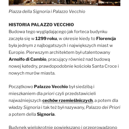
Piazza della Signoria i Palazzo Vecchio
HISTORIA PALAZZO VECCHIO
Budowa tego wyglądającego jak forteca budynku
zaczęła się w
1299 roku
, w okresie kiedy to
Florencja
była jednym z najbogatszych i największych miast w
Europie. Pierwszym architektem był utalentowany
Arnolfo di Cambio
, pracujący również nad budową
nowej katedry, prawdopodobnie kościoła Santa Croce i
nowych murów miasta.
Początkowo
Palazzo Vecchio
był siedzibą i
mieszkaniem dla
priori
czyli przedstawicieli
najważniejszych
cechów rzemieślniczych
, a potem dla
władzy
Signoria
i tak też był nazywany,
Palazzo dei Priori
a potem della
Signoria
.
Budynek wielokrotnie powiększano i przeprowadzono