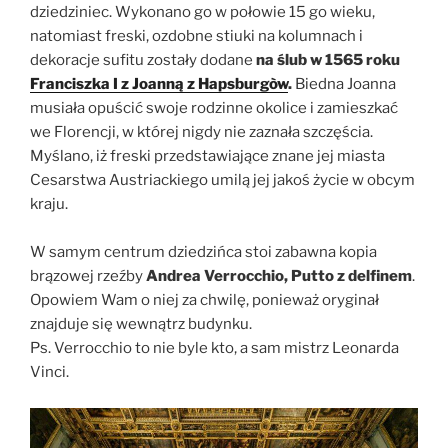
dziedziniec. Wykonano go w połowie 15 go wieku,
natomiast freski, ozdobne stiuki na kolumnach i
dekoracje sufitu zostały dodane
na ślub w 1565 roku
Franciszka I z Joanną z Hapsburgòw
.
Biedna Joanna
musiała opuścić swoje rodzinne okolice i zamieszkać
we Florencji, w której nigdy nie zaznała szczęścia.
Myślano, iż freski przedstawiające znane jej miasta
Cesarstwa Austriackiego umilą jej jakoś życie w obcym
kraju.
W samym centrum dziedzińca stoi zabawna kopia
brązowej rzeźby
Andrea Verrocchio, Putto z delfinem
.
Opowiem Wam o niej za chwilę, ponieważ oryginał
znajduje się wewnątrz budynku.
Ps. Verrocchio to nie byle kto, a sam mistrz Leonarda
Vinci.