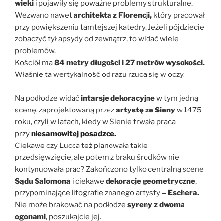
wieki
i pojawiły się poważne problemy strukturalne.
Wezwano nawet
architekta z Florencji,
który pracował
przy powiększeniu tamtejszej katedry. Jeżeli pójdziecie
zobaczyć tył apsydy od zewnątrz, to widać wiele
problemów.
Kościół ma
84 metry długości i 27 metrów wysokości.
Właśnie ta wertykalność od razu rzuca się w oczy.
Na podłodze widać
intarsje dekoracyjne
w tym jedną
scenę, zaprojektowaną przez
artystę ze Sieny
w 1475
roku, czyli w latach, kiedy w Sienie trwała praca
przy
niesamowitej posadzce.
Ciekawe czy Lucca też planowała takie
przedsięwzięcie, ale potem z braku środków nie
kontynuowała prac? Zakończono tylko centralną scene
Sądu Salomona
i ciekawe
dekoracje geometryczne
,
przypominające litografie znanego artysty
– Eschera.
Nie może brakować na podłodze
syreny z dwoma
ogonami
, poszukajcie jej.