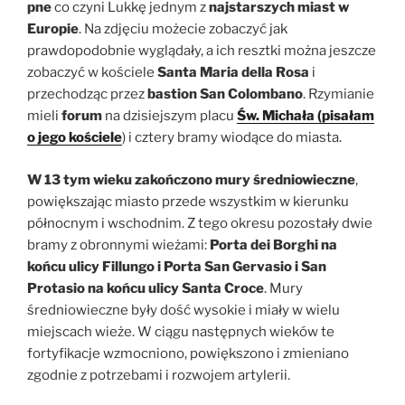
pne
co czyni Lukkę jednym z
najstarszych miast w
Europie
. Na zdjęciu możecie zobaczyć jak
prawdopodobnie wyglądały, a ich resztki można jeszcze
zobaczyć w kościele
Santa Maria della Rosa
i
przechodząc przez
bastion San Colombano
. Rzymianie
mieli
forum
na dzisiejszym placu
Św. Michała (pisałam
o jego kościele
) i cztery bramy wiodące do miasta.
W 13 tym wieku zakończono mury średniowieczne
,
powiększając miasto przede wszystkim w kierunku
północnym i wschodnim. Z tego okresu pozostały dwie
bramy z obronnymi wieżami:
Porta dei Borghi na
końcu ulicy Fillungo i Porta San Gervasio i San
Protasio na końcu ulicy Santa Croce
. Mury
średniowieczne były dość wysokie i miały w wielu
miejscach wieże. W ciągu następnych wieków te
fortyfikacje wzmocniono, powiększono i zmieniano
zgodnie z potrzebami i rozwojem artylerii.