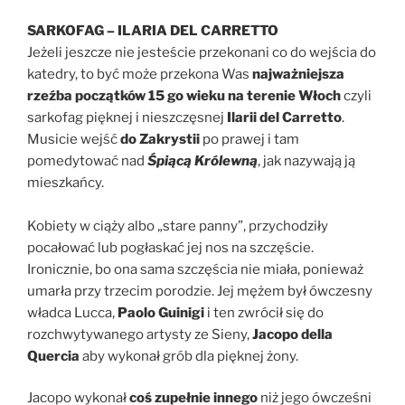
SARKOFAG – ILARIA DEL CARRETTO
Jeżeli jeszcze nie jesteście przekonani co do wejścia do
katedry, to być może przekona Was
najważniejsza
rzeźba początków 15 go wieku na terenie Włoch
czyli
sarkofag pięknej i nieszczęsnej
Ilarii del Carretto
.
Musicie wejść
do Zakrystii
po prawej i tam
pomedytować nad
Śpiącą Królewną
, jak nazywają ją
mieszkańcy.
Kobiety w ciąży albo „stare panny”, przychodziły
pocałować lub pogłaskać jej nos na szczęście.
Ironicznie, bo ona sama szczęścia nie miała, ponieważ
umarła przy trzecim porodzie. Jej mężem był ówczesny
władca Lucca,
Paolo Guinigi
i ten zwrócił się do
rozchwytywanego artysty ze Sieny,
Jacopo della
Quercia
aby wykonał grób dla pięknej żony.
Jacopo wykonał
coś zupełnie innego
niż jego ówcześni