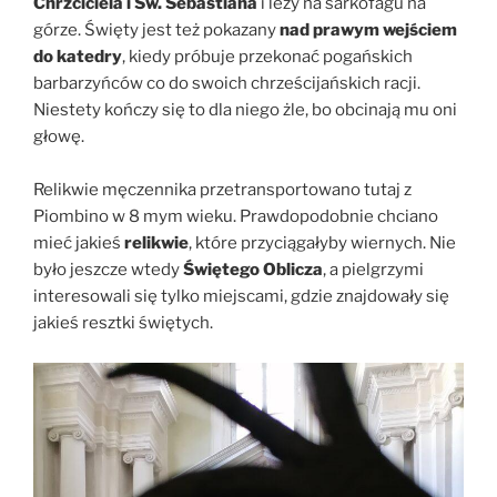
Chrzciciela i Św. Sebastiana
i leży na sarkofagu na
górze. Święty jest też pokazany
nad prawym wejściem
do katedry
, kiedy próbuje przekonać pogańskich
barbarzyńców co do swoich chrześcijańskich racji.
Niestety kończy się to dla niego żle, bo obcinają mu oni
głowę.
Relikwie męczennika przetransportowano tutaj z
Piombino w 8 mym wieku. Prawdopodobnie chciano
mieć jakieś
relikwie
, które przyciągałyby wiernych. Nie
było jeszcze wtedy
Świętego Oblicza
, a pielgrzymi
interesowali się tylko miejscami, gdzie znajdowały się
jakieś resztki świętych.