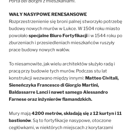
Porta dei Borghi
z mieszkaniami
.
WAŁY NASYPOWE RENESANSOWE
Rozprzestrzenienie się broni palnej stworzyło potrzebę
budowy nowych murów w Lukce. W 1504 roku miasto
powołało
specjalne Biuro Fortyfikacji
i w 1544 roku po
zburzeniach i przesiedleniach mieszkańców ruszyły
prace budowy nowych wałów.
To niesamowite, jak wielu architektów służyło radą i
pracą przy budowie tych murów. Podczas stu lat
konstrukcji wezwano między innymi:
Matteo Civitali,
Sieneńczyka Francesco di Giorgio Martini,
Baldassarre Lanci i nawet samego Alessandro
Farnese oraz inżynierów flamandzkich.
Mury mają
4200 metrów, składają się z 12 kurtyn i 11
bastionów
. Są to fortyfikacje nasypowe, otoczone
cegłówkami, w niektórych miejscach z korytarzami