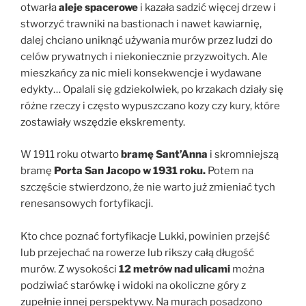
otwarła
aleje spacerowe
i kazała sadzić więcej drzew i
stworzyć trawniki na bastionach i nawet kawiarnię,
dalej chciano uniknąć używania murów przez ludzi do
celów prywatnych i niekoniecznie przyzwoitych. Ale
mieszkańcy za nic mieli konsekwencje i wydawane
edykty… Opalali się gdziekolwiek, po krzakach działy się
różne rzeczy i często wypuszczano kozy czy kury, które
zostawiały wszędzie ekskrementy.
W 1911 roku otwarto
bramę Sant’Anna
i skromniejszą
bramę
Porta San Jacopo w 1931 roku.
Potem na
szczęście stwierdzono, że nie warto już zmieniać tych
renesansowych fortyfikacji.
Kto chce poznać fortyfikacje Lukki, powinien przejść
lub przejechać na rowerze lub rikszy całą długość
murów. Z wysokości
12 metrów nad ulicami
można
podziwiać starówkę i widoki na okoliczne góry z
zupełnie innej perspektywy. Na murach posadzono