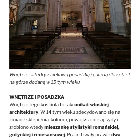
Wnętrze katedry z ciekawą posadzką i
galerią dla kobiet
na górze
dodaną w 15 tym wieku
WNĘTRZE I POSADZKA
Wnętrze tego kościoła to taki
unikat włoskiej
architektury
. W 14 tym wieku zdecydowano się na
zmianę sklepienia, kolumn, powiększenie apsydy i
zrobiono wtedy
mieszankę stylistyki romańskiej,
gotyckiej i renesansowej
. Prace trwały prawie
dwa