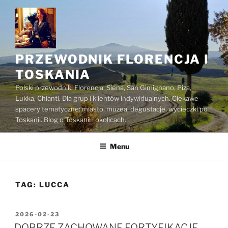
Przejdź
do
treści
PRZEWODNIK FLORENCJA I
TOSKANIA
Polski przewodnik: Florencja, Siena, San Gimignano, Piza,
Lukka, Chianti. Dla grup i klientów indywidualnych. Ciekawe
spacery tematyczne: miasto, muzea, degustacje, wycieczki po
Toskanii. Blog o Toskanii i okolicach.
Menu
TAG:
LUCCA
OPUBLIKOWANE
2026-02-23
W
DOBRZE ZACHOWANE FORTYFIKACJE