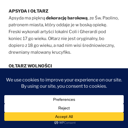
APSYDA I OŁTARZ
Apsyda ma piękną
dekorację barokową
, ze Św. Paolino,
patronem miasta, który oddaje je w boską opiekę.
Freski wykonali artyści lokalni Coli i Gherardi pod
koniec 17 go wieku. Ołtarz nie jest oryginalny, bo
dopiero z 18 go wieku, a nad nim wisi średniowieczny,
drewniany malowany krucyfiks.
OŁTARZ WOLNOŚCI
Po lewej stronie od ołtarza, zwróćcie uwagę na
Ołtarz
Wolności
, tak nazwany na cześć wyzwolenia miasta z
niewoli pizańskiej w 14 tym wieku. Monument ze
Zmartwychwstałym Chrystusem powstał w warsztacie
bardzo znanego artysty
Giambologna
. Ten długo
pracował dla
Medyceuszy we Florencji
, wykonując
między innymi bardzo znane
Porwanie Sabinek na
piazza della Signoria.