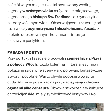
kościół w tym miejscu został postawiony według
legendy
w szóstym wieku
na życzenie miejscowego,
legendarnego
biskupa Św. Frediana
i otrzymał tytuł
katedry w ósmym wieku. Obserwującemu rzuca się od
razu w oczy
asymetryczna i niezakończona fasada
z
pięknie udekorowanymi kolumnami, intarsjami i
ciekawym portykiem.
FASADA I PORTYK
Przy portyku i fasadzie pracowali
rzemieślnicy z Pizy i
z północy Włoch
. Każda kolumna i intarsja jest inna i
pokazane są dziwne sceny walk, polowań, fantastyczne
stwory i podobne. Warto chwilę poobserwować te
cuda. Możecie poszukać na przykład
syreny z dwoma
ogonami albo centaura
. Obydwa stworzenia w kulturze
chrześcijańskiej miały symbolizować instynkty i zło.