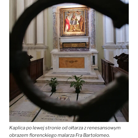
Kaplica po lewej stronie od ołtarza z renesansowym
obrazem florenckiego malarza Fra Bartolomeo.