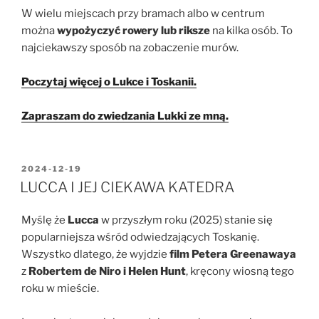
W wielu miejscach przy bramach albo w centrum
można
wypożyczyć rowery lub riksze
na kilka osób. To
najciekawszy sposób na zobaczenie murów.
Poczytaj więcej o Lukce i Toskanii.
Zapraszam do zwiedzania Lukki ze mną.
OPUBLIKOWANE
2024-12-19
W
LUCCA I JEJ CIEKAWA KATEDRA
Myślę że
Lucca
w przyszłym roku (2025) stanie się
popularniejsza wśród odwiedzających Toskanię.
Wszystko dlatego, że wyjdzie
film Petera Greenawaya
z
Robertem de Niro i Helen Hunt
, kręcony wiosną tego
roku w mieście.