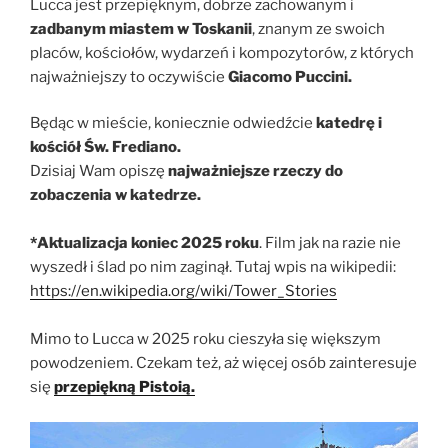
Lucca jest przepięknym, dobrze zachowanym i
zadbanym miastem w Toskanii
, znanym ze swoich
placów, kościołów, wydarzeń i kompozytorów, z których
najważniejszy to oczywiście
Giacomo Puccini.
Będąc w mieście, koniecznie odwiedźcie
katedrę i
kościół Św. Frediano.
Dzisiaj Wam opiszę
najważniejsze rzeczy do
zobaczenia w katedrze.
*Aktualizacja koniec 2025 roku
. Film jak na razie nie
wyszedł i ślad po nim zaginął. Tutaj wpis na wikipedii:
https://en.wikipedia.org/wiki/Tower_Stories
Mimo to Lucca w 2025 roku cieszyła się większym
powodzeniem. Czekam też, aż więcej osób zainteresuje
się
przepiękn
ą
Pistoią.