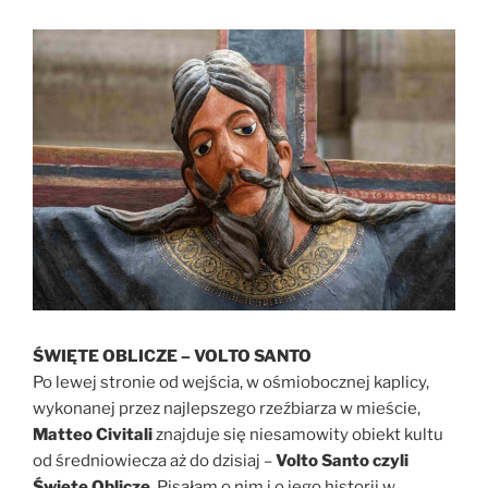
ŚWIĘTE OBLICZE – VOLTO SANTO
Po lewej stronie od wejścia, w ośmiobocznej kaplicy,
wykonanej przez najlepszego rzeźbiarza w mieście,
Matteo Civitali
znajduje się niesamowity obiekt kultu
od średniowiecza aż do dzisiaj –
Volto Santo czyli
Święte Oblicze
. Pisałam o nim i o jego historii w