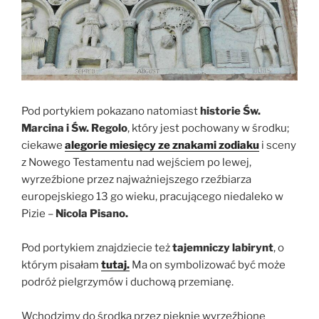
Pod portykiem pokazano natomiast
historie Św.
Marcina i Św. Regolo
, który jest pochowany w środku;
ciekawe
alegorie miesięcy ze znakami zodiaku
i sceny
z Nowego Testamentu nad wejściem po lewej,
wyrzeźbione przez najważniejszego rzeźbiarza
europejskiego 13 go wieku, pracującego niedaleko w
Pizie –
Nicola Pisano.
Pod portykiem znajdziecie też
tajemniczy labirynt
, o
którym pisałam
tutaj.
Ma on symbolizować być może
podróż pielgrzymów i duchową przemianę.
Wchodzimy do środka przez pięknie wyrzeźbione