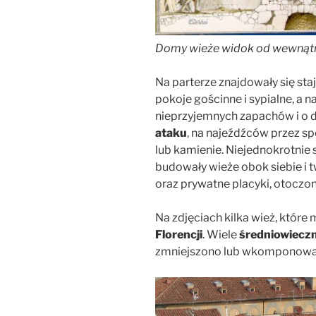
Domy wieże widok od wewnąt
Na parterze znajdowały się sta
pokoje gościnne i sypialne, a 
nieprzyjemnych zapachów i o 
ataku
, na najeźdźców przez s
lub kamienie. Niejednokrotnie 
budowały wieże obok siebie i t
oraz prywatne placyki, otoczo
Na zdjęciach kilka wież, które
Florencji
. Wiele
średniowiecz
zmniejszono lub wkomponow