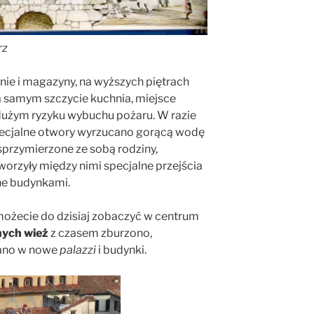
rz
jnie i magazyny, na wyższych piętrach
na samym szczycie kuchnia, miejsce
dużym ryzyku wybuchu pożaru. W razie
pecjalne otwory wyrzucano gorącą wodę
sprzymierzone ze sobą rodziny,
worzyły między nimi specjalne przejścia
ne budynkami.
 możecie do dzisiaj zobaczyć w centrum
nych wież
z czasem zburzono,
ano w nowe
palazzi
i budynki.