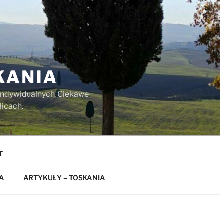
KANIA
w indywidualnych. Ciekawe
licach.
T
A
ARTYKUŁY – TOSKANIA