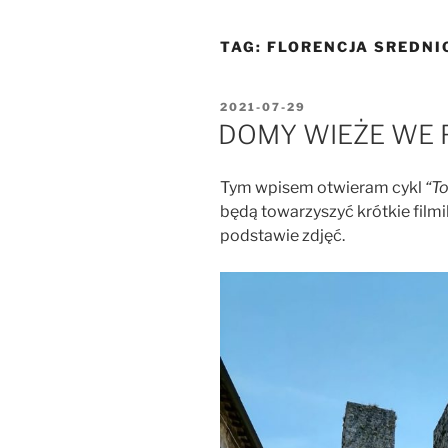
TAG:
FLORENCJA SREDNI
OPUBLIKOWANE
2021-07-29
W
DOMY WIEŻE WE 
Tym wpisem otwieram cykl
“To
będą towarzyszyć krótkie filmi
podstawie zdjęć.