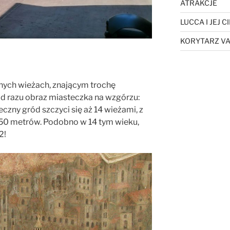
ATRAKCJE
LUCCA I JEJ 
KORYTARZ VA
ych wieżach, znającym trochę
 od razu obraz miasteczka na wzgórzu:
eczny gród szczyci się aż 14 wieżami, z
 50 metrów. Podobno w 14 tym wieku,
2!