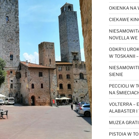
OKIENKA NA 
CIEKAWE KIN
NIESAMOWITA
NOVELLA WE 
ODKRYJ URO
W TOSKANII –
NIESAMOWIT
SIENIE
PECCIOLI W T
NA ŚMIECIAC
VOLTERRA – 
ALABASTER I
MUZEA GRATI
PISTOIA W TO