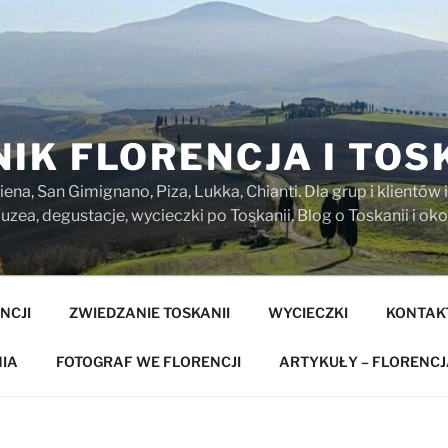
IK FLORENCJA I TOS
iena, San Gimignano, Piza, Lukka, Chianti. Dla grup i klientó
zea, degustacje, wycieczki po Toskanii. Blog o Toskanii i oko
NCJI
ZWIEDZANIE TOSKANII
WYCIECZKI
KONTAK
IA
FOTOGRAF WE FLORENCJI
ARTYKUŁY – FLORENCJ