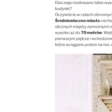
Dlaczego budowano takie wyso
budynki?
Oczywiście w celach obronnyc
Średniowieczne miasto
cechow
ulicznych między zamożnymi 
wysoko aż do
70 metrów
. Wej
pierwszym piętrze i wchodzono
które wciągano potem na noc 