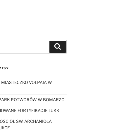
Szukaj
PISY
 MIASTECZKO VOLPAIA W
 PARK POTWORÓW W BOMARZO
OWANE FORTYFIKACJE LUKKI
OŚCIÓŁ ŚW. ARCHANIOŁA
UKCE