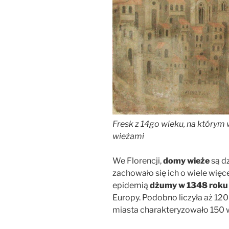
Fresk z 14go wieku, na którym
wieżami
We Florencji,
domy wieże
są dz
zachowało się ich o wiele więce
epidemią
dżumy w 1348 rok
Europy. Podobno liczyła aż 12
miasta charakteryzowało 150 