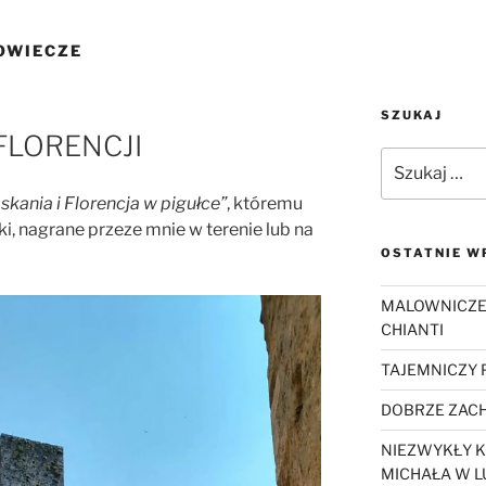
OWIECZE
SZUKAJ
FLORENCJI
Szukaj:
skania i Florencja w pigułce”
, któremu
ki, nagrane przeze mnie w terenie lub na
OSTATNIE W
MALOWNICZE
CHIANTI
TAJEMNICZY
DOBRZE ZACH
NIEZWYKŁY K
MICHAŁA W L