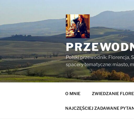
Przejdź
do
treści
PRZEWODN
Polski przewodnik: Florencja, S
spacery tematyczne: miasto, mu
O MNIE
ZWIEDZANIE FLORE
NAJCZĘŚCIEJ ZADAWANE PYTAN