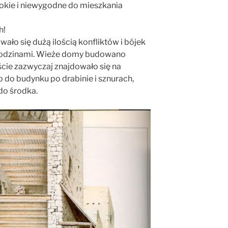
kie i niewygodne do mieszkania
h!
ało się dużą ilością konfliktów i bójek
rodzinami. Wieże domy budowano
ście zazwyczaj znajdowało się na
 do budynku po drabinie i sznurach,
do środka.