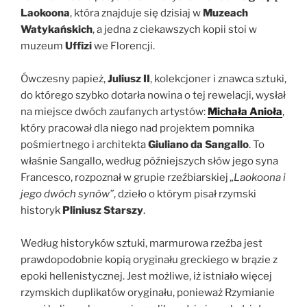
Laokoona
, która znajduje się dzisiaj w
Muzeach
Watykańskich
, a jedna z ciekawszych kopii stoi w
muzeum
Uffizi
we Florencji.
Ówczesny papież,
Juliusz II
, kolekcjoner i znawca sztuki,
do którego szybko dotarła nowina o tej rewelacji, wysłał
na miejsce dwóch zaufanych artystów:
Michała Anioła
,
który pracował dla niego nad projektem pomnika
pośmiertnego i architekta
Giuliano da Sangallo
. To
właśnie Sangallo, według późniejszych słów jego syna
Francesco, rozpoznał w grupie rzeźbiarskiej
„Laokoona i
jego dwóch synów”
, dzieło o którym pisał rzymski
historyk
Pliniusz Starszy
.
Według historyków sztuki, marmurowa rzeźba jest
prawdopodobnie kopią oryginału greckiego w brązie z
epoki hellenistycznej. Jest możliwe, iż istniało więcej
rzymskich duplikatów oryginału, ponieważ Rzymianie