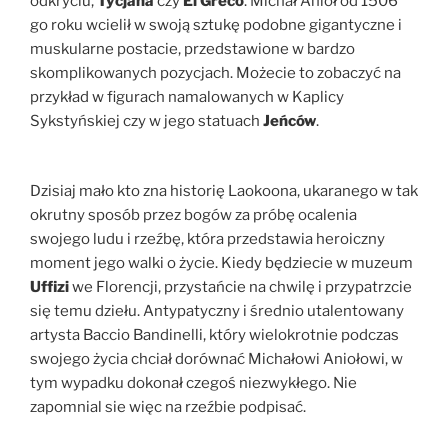
odkryciu,
Tycjana
czy
El Greco
. Michał Anioł od 1506
go roku wcielił w swoją sztukę podobne gigantyczne i
muskularne postacie, przedstawione w bardzo
skomplikowanych pozycjach. Możecie to zobaczyć na
przykład w figurach namalowanych w Kaplicy
Sykstyńskiej czy w jego statuach
Jeńców
.
Dzisiaj mało kto zna historię Laokoona, ukaranego w tak
okrutny sposób przez bogów za próbę ocalenia
swojego ludu i rzeźbę, która przedstawia heroiczny
moment jego walki o życie. Kiedy będziecie w muzeum
Uffizi
we Florencji, przystańcie na chwilę i przypatrzcie
się temu dziełu. Antypatyczny i średnio utalentowany
artysta Baccio Bandinelli, który wielokrotnie podczas
swojego życia chciał dorównać Michałowi Aniołowi, w
tym wypadku dokonał czegoś niezwykłego. Nie
zapomnial sie więc na rzeźbie podpisać.