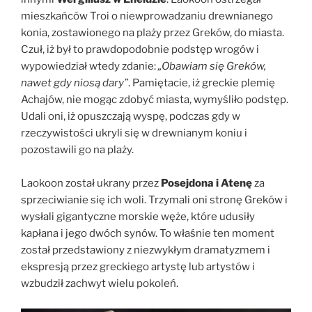
mieszkańców Troi o niewprowadzaniu drewnianego
konia, zostawionego na plaży przez Greków, do miasta.
Czuł, iż był to prawdopodobnie podstęp wrogów i
wypowiedział wtedy zdanie:
„Obawiam się Greków,
nawet gdy niosą dary”
. Pamiętacie, iż greckie plemię
Achajów, nie mogąc zdobyć miasta, wymyśliło podstęp.
Udali oni, iż opuszczają wyspę, podczas gdy w
rzeczywistości ukryli się w drewnianym koniu i
pozostawili go na plaży.
Laokoon został ukrany przez
Posejdona i Atenę
za
sprzeciwianie się ich woli. Trzymali oni stronę Greków i
wysłali gigantyczne morskie węże, które udusiły
kapłana i jego dwóch synów. To właśnie ten moment
został przedstawiony z niezwykłym dramatyzmem i
ekspresją przez greckiego artystę lub artystów i
wzbudził zachwyt wielu pokoleń.