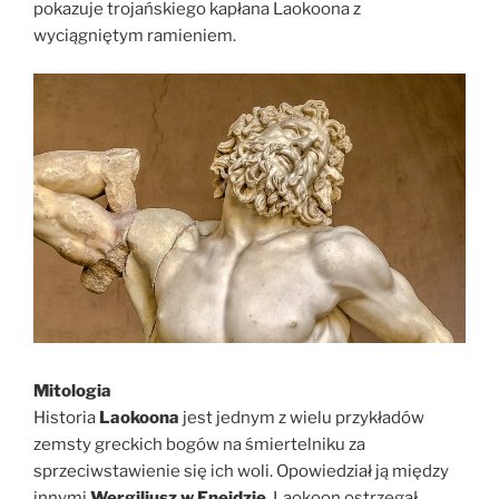
pokazuje trojańskiego kapłana Laokoona z
wyciągniętym ramieniem.
Mitologia
Historia
Laokoona
jest jednym z wielu przykładów
zemsty greckich bogów na śmiertelniku za
sprzeciwstawienie się ich woli. Opowiedział ją między
innymi
Wergiliusz w Eneidzie
. Laokoon ostrzegał