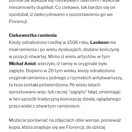
pomiarów wykazał się niezwykłym talentem i wykonał
niesamowity duplikat. Co ciekawe, tak bardzo się on
spodobał, iż zadecydowano o pozostawieniu go we
Florencji.
Ciekawostka ramienia
Kiedy odnaleziono rzeźbę w 1506 roku,
Laokoon
nie
miał ramienia i po wielu dyskusjach, dodano kończynę
w pozycji otwartej. Mimo iż wielu artystów, w tym
Michał Anioł
, wierzyło, iż ramię w oryginale było
zagięte. Dopiero w 20 tym wieku, kiedy odnaleziono
oryginał ramienia u jednego z rzymskich antykwariuszy,
ta teza została potwierdzona. Po wielu latach
sprostowano więc lub raczej “zagięto“ błąd, zmieniając
w ten sposób tradycyjną koncepcję dzieła, oglądanego
przez wieki z otwartym ramieniem.
Możecie porównać na zdjęciach obie wersje, ponieważ
kopia, która znajduje się we Florencji, do dzisiaj