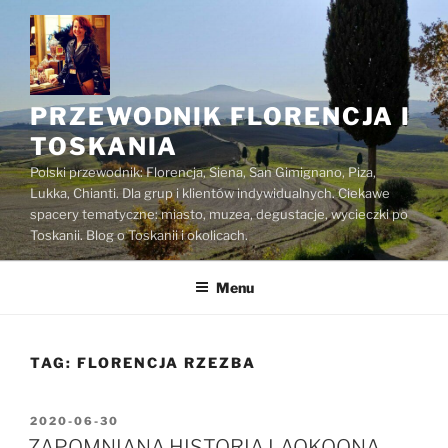
Przejdź
do
treści
PRZEWODNIK FLORENCJA I
TOSKANIA
Polski przewodnik: Florencja, Siena, San Gimignano, Piza,
Lukka, Chianti. Dla grup i klientów indywidualnych. Ciekawe
spacery tematyczne: miasto, muzea, degustacje, wycieczki po
Toskanii. Blog o Toskanii i okolicach.
Menu
TAG:
FLORENCJA RZEZBA
OPUBLIKOWANE
2020-06-30
W
ZAPOMNIANA HISTORIA LAOKOONA