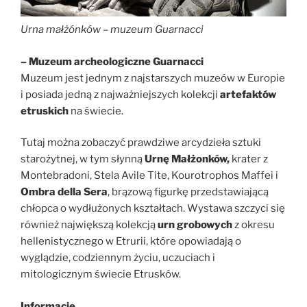
Urna małżónków – muzeum Guarnacci
– Muzeum archeologiczne Guarnacci
Muzeum jest jednym z najstarszych muzeów w Europie
i posiada jedną z najważniejszych kolekcji
artefaktów
etruskich
na świecie.
Tutaj można zobaczyć prawdziwe arcydzieła sztuki
starożytnej, w tym
słynną
Urnę Małżonków,
krater z
Montebradoni, Stela Avile Tite, Kourotrophos Maffei i
Ombra della Sera
, brązową figurkę przedstawiającą
chłopca o wydłużonych kształtach. Wystawa szczyci się
również największą kolekcją
urn grobowych
z okresu
hellenistycznego w Etrurii, które opowiadają o
wyglądzie, codziennym życiu, uczuciach i
mitologicznym świecie Etrusków.
Informacje