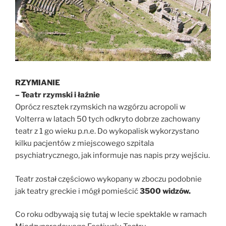
RZYMIANIE
– Teatr rzymski i łaźnie
Oprócz resztek rzymskich na wzgórzu acropoli w
Volterra w latach 50 tych odkryto dobrze zachowany
teatr z 1 go wieku p.n.e. Do wykopalisk wykorzystano
kilku pacjentów z miejscowego szpitala
psychiatrycznego, jak informuje nas napis przy wejściu.
Teatr został częściowo wykopany w zboczu podobnie
jak teatry greckie i mógł pomieścić
3500 widzów.
Co roku odbywają się tutaj w lecie spektakle w ramach