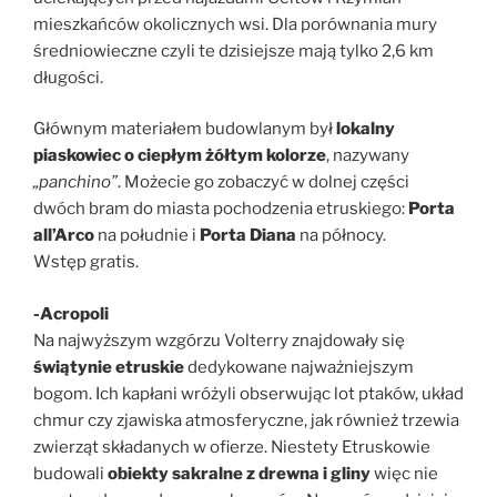
mieszkańców okolicznych wsi. Dla porównania mury
średniowieczne czyli te dzisiejsze mają tylko 2,6 km
długości.
Głównym materiałem budowlanym był
lokalny
piaskowiec o ciep
ł
ym żółtym kolorze
, nazywany
„panchino”
. Możecie go zobaczyć w dolnej części
dwóch bram do miasta pochodzenia etruskiego:
Porta
all’Arco
na południe i
Porta Diana
na północy.
Wstęp gratis.
-Acropoli
Na najwyższym wzgórzu Volterry znajdowały się
świątynie etruskie
dedykowane najważniejszym
bogom. Ich kapłani wróżyli obserwując lot ptaków, układ
chmur czy zjawiska atmosferyczne, jak również trzewia
zwierząt składanych w ofierze. Niestety Etruskowie
budowali
obiekty sakralne z drewna i gliny
więc nie