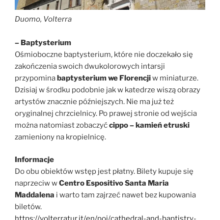
Duomo, Volterra
– Baptysterium
Ośmioboczne baptysterium, które nie doczekało się
zakończenia swoich dwukolorowych intarsji
przypomina
baptysterium we Florencji
w miniaturze.
Dzisiaj w środku podobnie jak w katedrze wiszą obrazy
artystów znacznie późniejszych. Nie ma już też
oryginalnej chrzcielnicy. Po prawej stronie od wejścia
można natomiast zobaczyć
cippo – kamień etruski
zamieniony na kropielnicę.
Informacje
Do obu obiektów wstęp jest płatny. Bilety kupuje się
naprzeciw w
Centro Espositivo Santa Maria
Maddalena
i warto tam zajrzeć nawet bez kupowania
biletów.
https://volterratur.it/en/poi/cathedral-and-baptistry-