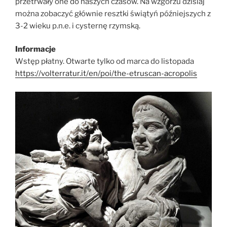
przetrwały one do naszych czasów. Na wzgórzu dzisiaj
można zobaczyć głównie resztki świątyń późniejszych z
3-2 wieku p.n.e. i cysternę rzymską.
Informacje
Wstęp płatny. Otwarte tylko od marca do listopada
https://volterratur.it/en/poi/the-etruscan-acropolis