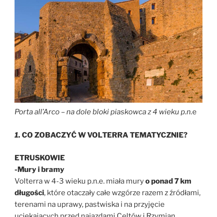
Porta all’Arco – na dole bloki piaskowca z 4 wieku p.n.
e
1.
CO ZOBACZYĆ W VOLTERRA TEMATYCZNIE?
ETRUSKOWIE
-Mury i bramy
Volterra w 4-3 wieku p.n.e. miała mury
o ponad 7 km
długości
, które otaczały całe wzgórze razem z źródłami,
terenami na uprawy, pastwiska i na przyjęcie
uciekających przed najazdami Celtów i Rzymian