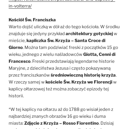
in-volterra/
Kościół Św. Franciszka
Warto dojść uliczką w dół aż do tego kościoła. W środku
znajduje się jedyny przykład
architektury gotyckiej
w
mieście,
kapliczka Św. Krzyża – Santa Croce di
Giorno
. Można tam podziwiać freski z początków 15 go
wieku, jednego z wielu naśladowców
Giotta, Cenni di
Francesco
. Freski przedstawiają legendarne historie
Maryjne, z dzieciństwa Jezusa i często pokazywaną
przez franciszkanów
średniowieczną historię krzyża
.
W rzeczy samej w
kościele Św. Krzyża we Florencji
w
kaplicy ołtarzowej też można zobaczyć epizody tej
historii.
*W tej kaplicy na ołtarzu aż do 1788 go wisiał jeden z
najbardziej znanych obrazów 16 go wieku i duma
miasta:
Zdjęcie z Krzyża – Rosso Fiorentino
. Dzisiaj