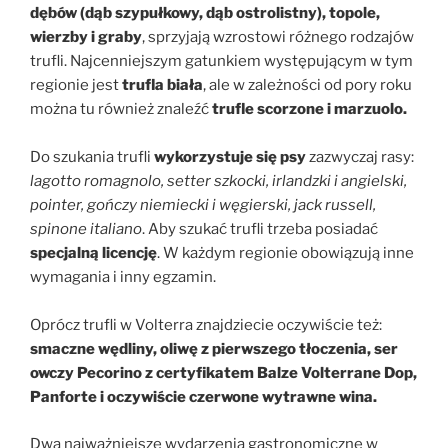
dębów (dąb szypułkowy, dąb ostrolistny), topole,
wierzby i graby
, sprzyjają wzrostowi różnego rodzajów
trufli. Najcenniejszym gatunkiem występującym w tym
regionie jest
trufla biała
, ale w zależności od pory roku
można tu również znaleźć
trufle scorzone i marzuolo.
Do szukania trufli
wykorzystuje się psy
zazwyczaj rasy:
lagotto romagnolo, setter szkocki, irlandzki i angielski,
pointer, gończy niemiecki i węgierski, jack russell,
spinone italiano
. Aby szukać trufli trzeba posiadać
specjalną licencję
. W każdym regionie obowiązują inne
wymagania i inny egzamin.
Oprócz trufli w Volterra znajdziecie oczywiście też:
smaczne wędliny, oliwę z pierwszego tłoczenia, ser
owczy Pecorino z certyfikatem Balze Volterrane Dop,
Panforte i oczywiście czerwone wytrawne wina.
Dwa najważniejsze wydarzenia gastronomiczne w