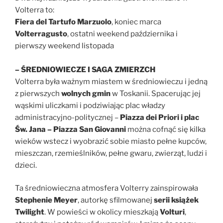
Volterra to:
Fiera del Tartufo Marzuolo
, koniec marca
Volterragusto
, ostatni weekend października i
pierwszy weekend listopada
– ŚREDNIOWIECZE I SAGA ZMIERZCH
Volterra była ważnym miastem w średniowieczu i jedną
z pierwszych
wolnych gmin
w Toskanii. Spacerując jej
wąskimi uliczkami i podziwiając plac władzy
administracyjno-politycznej –
Piazza dei Priori i plac
Św. Jana – Piazza San Giovanni
można cofnąć się kilka
wieków wstecz i wyobrazić sobie miasto pełne kupców,
mieszczan, rzemieślników, pełne gwaru, zwierząt, ludzi i
dzieci.
Ta średniowieczna atmosfera Volterry zainspirowała
Stephenie Meyer
, autorkę sfilmowanej
serii książek
Twilight
. W powieści w okolicy mieszkają
Volturi
,