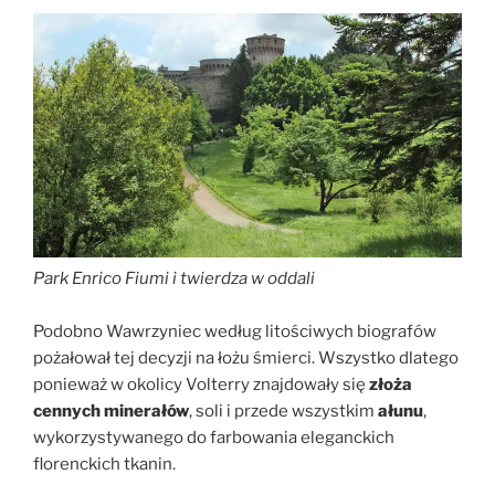
Park Enrico Fiumi i twierdza w oddali
Podobno Wawrzyniec według litościwych biografów
pożałował tej decyzji na łożu śmierci. Wszystko dlatego
ponieważ w okolicy Volterry znajdowały się
złoża
cennych minerałów
, soli i przede wszystkim
ałunu
,
wykorzystywanego do farbowania eleganckich
florenckich tkanin.