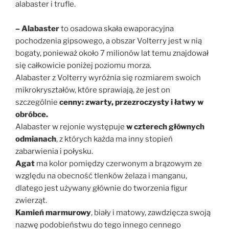
alabaster i trufle.
– Alabaster
to osadowa skała ewaporacyjna
pochodzenia gipsowego, a obszar Volterry jest w nią
bogaty, ponieważ około 7 milionów lat temu znajdował
się całkowicie poniżej poziomu morza.
Alabaster z Volterry wyróżnia się rozmiarem swoich
mikrokryształów, które sprawiają, że jest on
szczególnie
cenny: zwarty, przezroczysty i łatwy w
obróbce.
Alabaster w rejonie występuje
w czterech głównych
odmianach
, z których każda ma inny stopień
zabarwienia i połysku.
Agat
ma kolor pomiędzy czerwonym a brązowym ze
względu na obecność tlenków żelaza i manganu,
dlatego jest używany głównie do tworzenia figur
zwierząt.
Kamień marmurowy
, biały i matowy, zawdzięcza swoją
nazwę podobieństwu do tego innego cennego