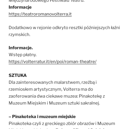
Międzynarodowego Festiwalu Teatru.
Informacje
https://teatroromanovolterra.it
Dodatkowo w rejonie odkryto resztki późniejszych łaźni
rzymskich.
Informacje.
Wstęp płatny.
https://volterratur.it/en/poi/roman-theatre/
SZTUKA
Dla zainteresowanych malarstwem, rzeźbą i
rzemiosłem artystycznym, Volterra ma do
zaoferowania dwa ciekawe muzea: Pinakotekę z
Muzeum Miejskim i Muzeum sztuki sakralnej.
– Pinakoteka i muzeum miejskie
Pinakoteka czyli z greckiego
zbiór obrazów
i Muzeum