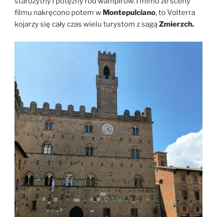
starożytny i potężny ród wampirów. I mimo że sceny
filmu nakręcono potem w
Montepulciano
, to Volterra
kojarzy się cały czas wielu turystom z sagą
Zmierzch.