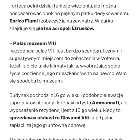
Forteca pełni dzisiaj funkcję więzienia, ale można
pospacerować obok po pięknym parku dedykowanemu
Enrico Fiumi
i zobaczyć ją na zewnątrz. W parku
znajduje się
płatna acropoli Etrusków.
– Pałac muzeum Viti
Rezydencja pałac Viti jest bardzo scenograficznym i
sugestywnym miejscem do zobaczenia w Volterra.
Jeżeli lubicie takie klimaty jak ja, wyobrażając sobie
życie codzienne jego mieszkańców, to na pewno Wam
się spodoba to muzeum.
Budynek pochodzi z 16 go wieku i podobno elewację
zaprojektował znany florencki artysta
Ammannati
, ale
wyposażenie rezydencji jest z 19 go wieku, kiedy to
sprzedawca alabastru Giovanni Viti
kupił pałac i
zapłacił za jego gruntowną odnowę.
Można zobaczyć piękne pokoje, które pełniły funkcję