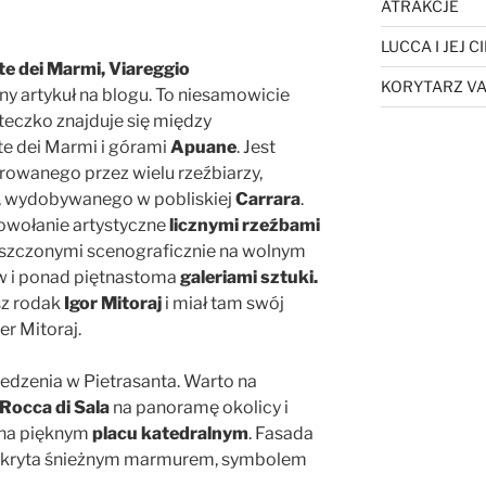
ATRAKCJE
LUCCA I JEJ 
dei Marmi, Viareggio
KORYTARZ VA
ny artykuł na blogu. To niesamowicie
teczko znajduje się między
e dei Marmi i górami
Apuane
. Jest
rowanego przez wielu rzeźbiarzy,
, wydobywanego w pobliskiej
Carrara
.
owołanie artystyczne
licznymi rzeźbami
szczonymi scenograficznie na wolnym
ów i ponad piętnastoma
galeriami sztuki.
sz rodak
Igor Mitoraj
i miał tam swój
ier Mitoraj.
iedzenia w Pietrasanta. Warto na
Rocca di Sala
na panoramę okolicy i
i na pięknym
placu katedralnym
. Fasada
pokryta śnieżnym marmurem, symbolem