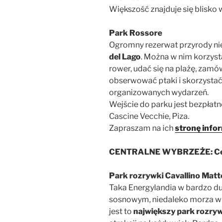
Większość znajduje się blisko 
Park Rossore
Ogromny rezerwat przyrody n
del Lago
. Można w nim korzyst
rower, udać się na plażę, zamó
obserwować ptaki i skorzystać z
organizowanych wydarzeń.
Wejście do parku jest bezpłatn
Cascine Vecchie, Piza.
Zapraszam na ich
stronę info
CENTRALNE WYBRZEŻE: Ceci
Park rozrywki Cavallino Matt
Taka Energylandia w bardzo du
sosnowym, niedaleko morza 
jest to
największy park rozry