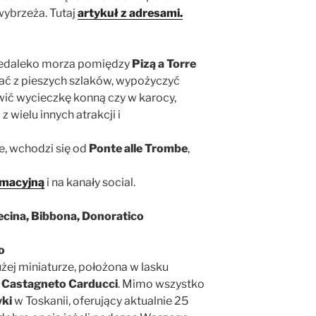
wybrzeża. Tutaj
artykuł z adresami.
iedaleko morza pomiędzy
Pizą a Torre
ać z pieszych szlaków, wypożyczyć
wić wycieczkę konną czy w karocy,
 wielu innych atrakcji i
e, wchodzi się od
Ponte alle Trombe
,
rmacyjną
i na kanały social.
na, Bibbona, Donoratico
o
żej miniaturze, położona w lasku
w
Castagneto Carducci
. Mimo wszystko
wki
w Toskanii, oferujący aktualnie 25