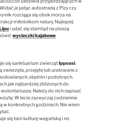
aciuccoli zadziwia przyjeżdżających w
 Widać je jadąc autostradą z Pizy czy
iornik rozciąga się obok morza na
trakcji miłośnikom natury. Najlepiej
 Lipu
i udać się stamtąd na pieszą
amówić
wycieczki kajakowe
.
uje się sanktuarium zwierząt
Ippoasi
.
ą zwierzęta, przejęte lub uratowane z
hodowlanych, stadnin i podobnych.
ch jak najbardziej zbliżonych do
i wolontariusze. Należy do nich napisać
wizytę. W lecie zazwyczaj codziennie
ją w konkretnych godzinach. Nie wiem
ytać.
je się tam kulturę wegańską i no