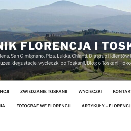
IK FLORENCJA I TOS
iena, San Gimignano, Piza, Lukka, Chianti. Dla grup i klientó
zea, degustacje, wycieczki po Toskanii. Blog o Toskanii i oko
NCJI
ZWIEDZANIE TOSKANII
WYCIECZKI
KONTAK
IA
FOTOGRAF WE FLORENCJI
ARTYKUŁY – FLORENCJ