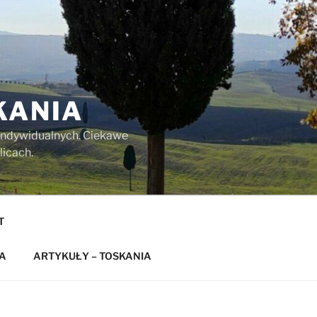
KANIA
w indywidualnych. Ciekawe
licach.
T
A
ARTYKUŁY – TOSKANIA