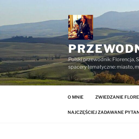
Przejdź
do
treści
PRZEWODN
Polski przewodnik: Florencja, S
spacery tematyczne: miasto, mu
O MNIE
ZWIEDZANIE FLORE
NAJCZĘŚCIEJ ZADAWANE PYTAN