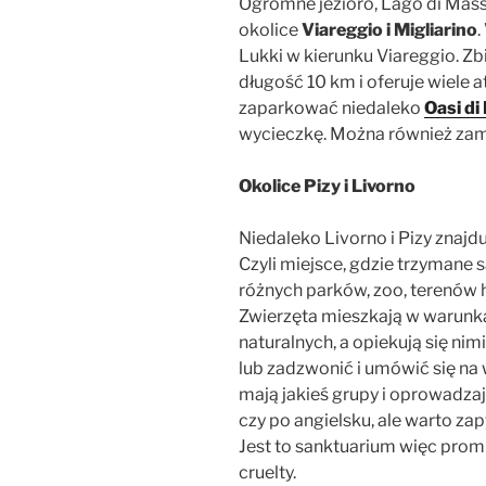
Ogromne jezioro, Lago di Mass
okolice
Viareggio i Migliarino
.
Lukki w kierunku Viareggio. Zb
długość 10 km i oferuje wiele a
zaparkować niedaleko
Oasi di
wycieczkę. Można również z
Okolice Pizy i Livorno
Niedaleko Livorno i Pizy znajd
Czyli miejsce, gdzie trzymane s
różnych parków, zoo, terenów 
Zwierzęta mieszkają w warunka
naturalnych, a opiekują się nim
lub zadzwonić i umówić się na 
mają jakieś grupy i oprowadza
czy po angielsku, ale warto zap
Jest to sanktuarium więc promu
cruelty.