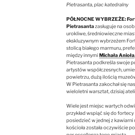
Pietrasanta, plac katedralny
PÓŁNOCNE WYBRZEŻE: Forte 
Pietrasanta
zasługuje na osob
urokliwe, średniowieczne mias
ekskluzywnym wybrzeżem Fort
stolicą białego marmuru, prefe
między innymi
Michała Anioła
Pietrasanta podkreśla swoje p
artystów współczesnych, umie
powietrzu, dużą ilością muze
W Pietrasanta zakochał się na
wieloletni warsztat, dzisiaj atel
Wiele jest miejsc wartych odw
przykład wspiąć się do fortecy
posiedzieć w jednej z kawiarn
kościoła została oczywiście 
per eccellenza
tego miasta.