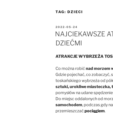
TAG:
DZIECI
OPUBLIKOWANE
2022-05-24
W
NAJCIEKAWSZE AT
DZIEĆMI
ATRAKCJE WYBRZEŻA
TOS
Co można robić
nad morzem w
Gdzie pojechać, co zobaczyć, s
toskańskiego wybrzeża od pół
sztuki, urokliwe miasteczka, 
pomysłów na udane spędzenie
Do miejsc oddalonych od morza
samochodem
, podczas gdy n
przemieszczać
pociągiem
.