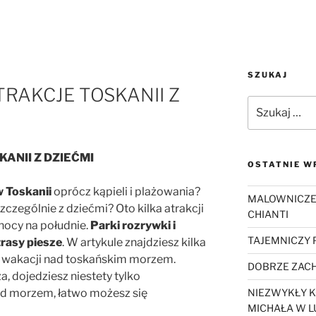
SZUKAJ
RAKCJE TOSKANII Z
Szukaj:
KANII Z DZIEĆMI
OSTATNIE W
 Toskanii
oprócz kąpieli i plażowania?
MALOWNICZE
zczególnie z dziećmi? Oto kilka atrakcji
CHIANTI
nocy na południe.
Parki rozrywki i
TAJEMNICZY
trasy piesze
. W artykule znajdziesz kilka
 wakacji nad toskańskim morzem.
DOBRZE ZACH
, dojedziesz niestety tylko
ad morzem, łatwo możesz się
NIEZWYKŁY K
MICHAŁA W L