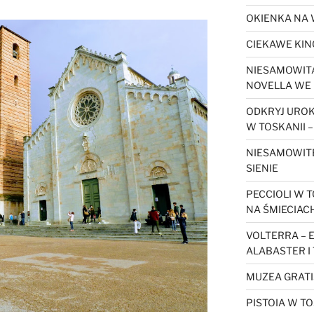
OKIENKA NA 
CIEKAWE KIN
NIESAMOWITA
NOVELLA WE 
ODKRYJ URO
W TOSKANII –
NIESAMOWIT
SIENIE
PECCIOLI W T
NA ŚMIECIAC
VOLTERRA – 
ALABASTER I
MUZEA GRATI
PISTOIA W TO