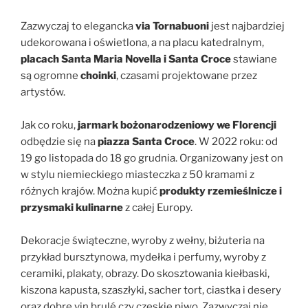
Zazwyczaj to elegancka
via Tornabuoni
jest najbardziej
udekorowana i oświetlona, a na placu katedralnym,
placach Santa Maria Novella i Santa Croce
stawiane
są ogromne
choinki
, czasami projektowane przez
artystów.
Jak co roku,
jarmark bożonarodzeniowy we Florencji
odbędzie się na
piazza Santa Croce
.
W 2022 roku: od
19 go listopada do 18 go grudnia. Organizowany jest on
w stylu niemieckiego miasteczka z 50 kramami z
różnych krajów. Można kupić
produkty rzemieślnicze i
przysmaki kulinarne
z całej Europy.
Dekoracje świąteczne, wyroby z wełny, biżuteria na
przykład bursztynowa, mydełka i perfumy, wyroby z
ceramiki, plakaty, obrazy. Do skosztowania kiełbaski,
kiszona kapusta, szaszłyki, sacher tort, ciastka i desery
oraz dobre vin brulé czy czeskie piwo. Zazwyczaj nie