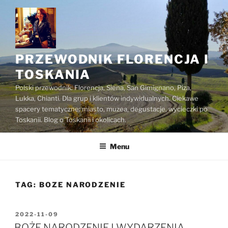
Przejdź
do
treści
PRZEWODNIK FLORENCJA I
TOSKANIA
Polski przewodnik: Florencja, Siena, San Gimignano, Piza,
Lukka, Chianti. Dla grup i klientów indywidualnych. Ciekawe
spacery tematyczne: miasto, muzea, degustacje, wycieczki po
Toskanii. Blog o Toskanii i okolicach.
Menu
TAG:
BOZE NARODZENIE
OPUBLIKOWANE
2022-11-09
W
BOŻE NARODZENIE I WYDARZENIA