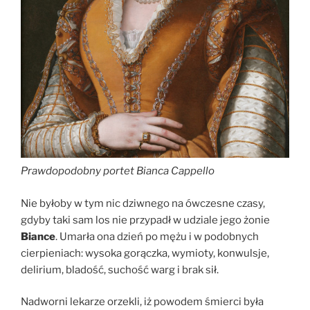
Prawdopodobny portet Bianca Cappello
Nie byłoby w tym nic dziwnego na ówczesne czasy,
gdyby taki sam los nie przypadł w udziale jego żonie
Biance
. Umarła ona dzień po mężu i w podobnych
cierpieniach: wysoka gorączka, wymioty, konwulsje,
delirium, bladość, suchość warg i brak sił.
Nadworni lekarze orzekli, iż powodem śmierci była