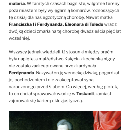
malaria
. W tamtych czasach bagniste, wilgotne tereny
poza miastem były wylęgarnią komarów, roznoszących
tę dzisiaj dla nas egzotyczną chorobę. Nawet matka
Franciszka I i Ferdynanda, Eleonora di Toledo
wraz z
dwójką dzieci zmarła na tę chorobę dwadzieścia pięć lat
wcześniej.
Wszyscy jednak wiedzieli, iż stosunki między braćmi
były napięte, a małżeństwo Księcia z kochanką nigdy
nie zostało zaakceptowane przez kardynała
Ferdynanda
. Nazywał on ją wenecką dziwką, pogardzał
jej pochodzeniem i nie zaakceptował syna,
narodzonego przed ślubem. Co więcej, według plotek,
to on chciał sprawować władzę w
Toskanii
, zamiast
zajmować się karierą eklezjastyczną.