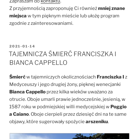
Zapraszam do
kontaktu
.
Z przyjemnością zaproponuję Ci również
mniej znane
miejsca
w tym pięknym mieście lub ułożę program
zgodnie z zainteresowaniami.
OPUBLIKOWANE
2021-01-14
W
TAJEMNICZA ŚMIERĆ FRANCISZKA I
BIANCA CAPPELLO
Śmierć
w tajemniczych okolicznościach
Franciszka I
z
Medyceuszy i jego drugiej żony, pięknej wenecjanki
Bianca Cappello
przez kilka wieków uważano za
otrucie. Oboje umarli prawie jednocześnie, jesienią, w
1587 roku w podmiejskiej willi medycejskiej w
Poggio
a Caiano
. Oboje cierpieli przez dziesięć dni na te same
objawy, które sugerowały spożycie
arszeniku
.