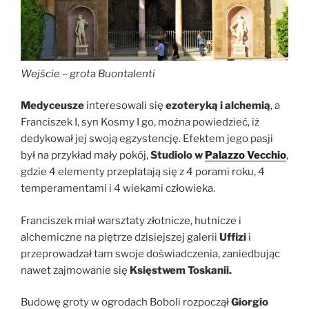
Wejście – grot
a
Buontalenti
Medyceusze
interesowali się
ezoteryką i alchemią
, a
Franciszek I, syn Kosmy I go, można powiedzieć, iż
dedykował jej swoją egzystencję. Efektem jego pasji
był na przykład mały pokój,
Studiolo w
Palazzo Vecchio
,
gdzie 4 elementy przeplatają się z 4 porami roku, 4
temperamentami i 4 wiekami człowieka.
Franciszek miał warsztaty złotnicze, hutnicze i
alchemiczne na piętrze dzisiejszej galerii
Uffizi
i
przeprowadzał tam swoje doświadczenia, zaniedbując
nawet zajmowanie się
Księstwem Toskanii.
Budowę groty w ogrodach Boboli rozpoczął
Giorgio