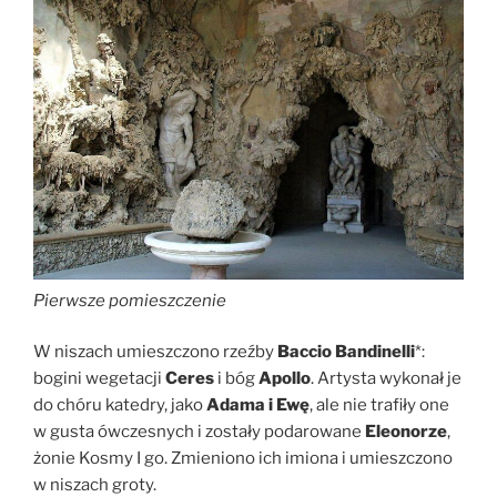
Pierwsze pomieszczenie
W niszach umieszczono rzeźby
Baccio Bandinelli
*:
bogini wegetacji
Ceres
i bóg
Apollo
. Artysta wykonał je
do chóru katedry, jako
Adama i Ewę
, ale nie trafiły one
w gusta ówczesnych i zostały podarowane
Eleonorze
,
żonie Kosmy I go. Zmieniono ich imiona i umieszczono
w niszach groty.