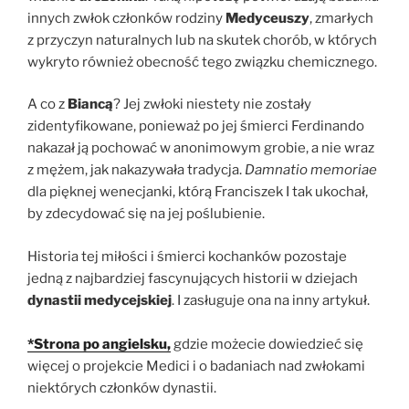
innych zwłok członków rodziny
Medyceuszy
, zmarłych
z przyczyn naturalnych lub na skutek chorób, w których
wykryto również obecność tego związku chemicznego.
A co z
Biancą
? Jej zwłoki niestety nie zostały
zidentyfikowane, ponieważ po jej śmierci Ferdinando
nakazał ją pochować w anonimowym grobie, a nie wraz
z mężem, jak nakazywała tradycja.
Damnatio memoriae
dla pięknej wenecjanki, którą Franciszek I tak ukochał,
by zdecydować się na jej poślubienie.
Historia tej miłości i śmierci kochanków pozostaje
jedną z najbardziej fascynujących historii w dziejach
dynastii medycejskiej
. I zasługuje ona na inny artykuł.
*Strona po angielsku,
gdzie możecie dowiedzieć się
więcej o projekcie Medici i o badaniach nad zwłokami
niektórych członków dynastii.