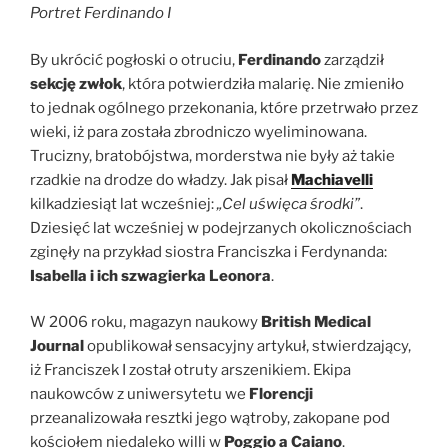
Portret Ferdinando I
By ukrócić pogłoski o otruciu,
Ferdinando
zarządził
sekcję zwłok
, która potwierdziła malarię. Nie zmieniło
to jednak ogólnego przekonania, które przetrwało przez
wieki, iż para została zbrodniczo wyeliminowana.
Trucizny, bratobójstwa, morderstwa nie były aż takie
rzadkie na drodze do władzy. Jak pisał
Machiavelli
kilkadziesiąt lat wcześniej:
„Cel uświęca środki”
.
Dziesięć lat wcześniej w podejrzanych okolicznościach
zginęły na przykład siostra Franciszka i Ferdynanda:
Isabella i ich szwagierka Leonora
.
W 2006 roku, magazyn naukowy
British Medical
Journal
opublikował sensacyjny artykuł, stwierdzający,
iż Franciszek I został otruty arszenikiem. Ekipa
naukowców z uniwersytetu we
Florencji
przeanalizowała resztki jego wątroby, zakopane pod
kościołem niedaleko willi w
Poggio a Caiano
.