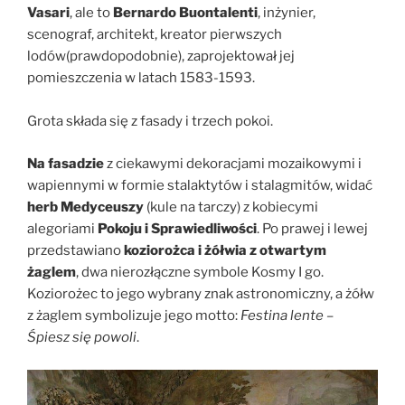
Vasari
, ale to
Bernardo Buontalenti
, inżynier,
scenograf, architekt, kreator pierwszych
lodów(prawdopodobnie), zaprojektował jej
pomieszczenia w latach 1583-1593.
Grota składa się z fasady i trzech pokoi.
Na fasadzie
z ciekawymi dekoracjami mozaikowymi i
wapiennymi w formie stalaktytów i stalagmitów, widać
herb Medyceuszy
(kule na tarczy) z kobiecymi
alegoriami
Pokoju i Sprawiedliwości
. Po prawej i lewej
przedstawiano
koziorożca i żółwia z otwartym
żaglem
, dwa nierozłączne symbole Kosmy I go.
Koziorożec to jego wybrany znak astronomiczny, a żółw
z żaglem symbolizuje jego motto:
Festina lente –
Śpiesz się powoli
.