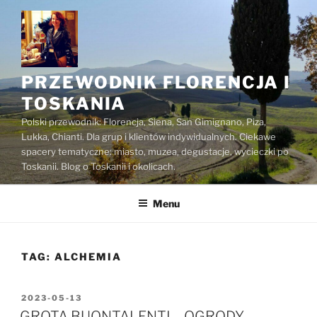
Przejdź
do
treści
PRZEWODNIK FLORENCJA I
TOSKANIA
Polski przewodnik: Florencja, Siena, San Gimignano, Piza,
Lukka, Chianti. Dla grup i klientów indywidualnych. Ciekawe
spacery tematyczne: miasto, muzea, degustacje, wycieczki po
Toskanii. Blog o Toskanii i okolicach.
Menu
TAG:
ALCHEMIA
OPUBLIKOWANE
2023-05-13
W
GROTA BUONTALENTI – OGRODY