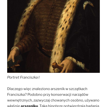
Portret Franciszka I
Dlaczego więc znaleziono arszenik w szczątkach
Franciszka? Podobno przy konserwacji narządów
wewnętrznych, zazwyczaj chowanych osobno, używano
właśnie
arszeniku
. Taką hipotezę potwierdzają badania