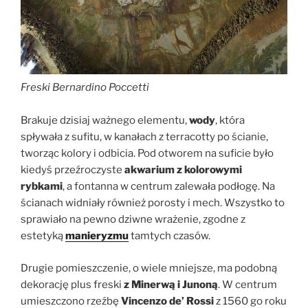
Freski Bernardino Poccetti
Brakuje dzisiaj ważnego elementu,
wody
, która
spływała z sufitu, w kanałach z terracotty po ścianie,
tworząc kolory i odbicia. Pod otworem na suficie było
kiedyś przeźroczyste
akwarium z kolorowymi
rybkami
, a fontanna w centrum zalewała podłogę. Na
ścianach widniały również porosty i mech. Wszystko to
sprawiało na pewno dziwne wrażenie, zgodne z
estetyką
manieryzmu
tamtych czasów.
Drugie pomieszczenie, o wiele mniejsze, ma podobną
dekorację plus freski
z Minerwą i Junoną
. W centrum
umieszczono rzeźbę
Vincenzo de’ Rossi
z 1560 go roku