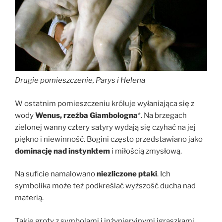
Drugie pomieszczenie, Parys i Helena
W ostatnim pomieszczeniu króluje wyłaniająca się z
wody
Wenus, rzeźba Giambologna
*. Na brzegach
zielonej wanny cztery satyry wydają się czyhać na jej
piękno i niewinność. Bogini często przedstawiano jako
dominację nad instynktem
i miłością zmysłową.
Na suficie namalowano
niezliczone ptaki
. Ich
symbolika może też podkreślać wyższość ducha nad
materią.
Takie groty z symbolami i inżynieryjnymi igraszkami