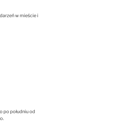
darzeń w mieście i
bo po południu od
o.