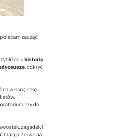
i, polecam zacząć
zybliżeniu
historię
edyceusze
, odkryć
 na własną rękę.
iletów.
 oratorium czy do
kawostek, zagadek i
ić małą przerwę na