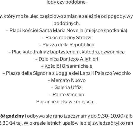
lody czy podobne.
y
, który może ulec częściowo zmianie zależnie od pogody, wy
podobnych.
– Plac i kościół Santa Maria Novella (miejsce spotkania)
– Pałac rodziny Strozzi
– Piazza della Repubblica
– Plac katedralny z baptysterium, katedrą, dzwonnicą
– Dzielnica Dantego Alighieri
– Kościół Orsanmichele
– Piazza della Signoria z Loggia dei Lanzi i Palazzo Vecchio
– Mercato Nuovo
– Galeria Uffizi
– Ponte Vecchio
Plus inne ciekawe miejsca…
pół godziny
i odbywa się rano (zaczynamy do 9.30- 10.00) al
3.30/14 tej. W okresie letnich upałów lepiej zwiedzać tylko ran