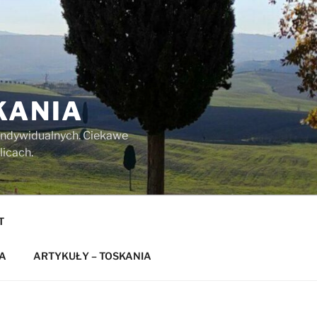
KANIA
w indywidualnych. Ciekawe
licach.
T
A
ARTYKUŁY – TOSKANIA