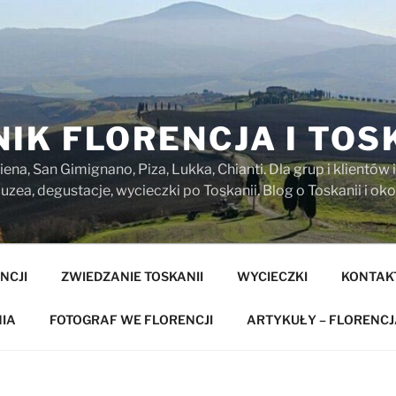
IK FLORENCJA I TOS
iena, San Gimignano, Piza, Lukka, Chianti. Dla grup i klientó
zea, degustacje, wycieczki po Toskanii. Blog o Toskanii i oko
NCJI
ZWIEDZANIE TOSKANII
WYCIECZKI
KONTAK
IA
FOTOGRAF WE FLORENCJI
ARTYKUŁY – FLORENCJ