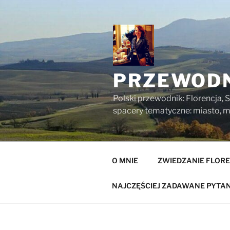
Przejdź
do
treści
PRZEWODN
Polski przewodnik: Florencja, S
spacery tematyczne: miasto, mu
O MNIE
ZWIEDZANIE FLORE
NAJCZĘŚCIEJ ZADAWANE PYTAN