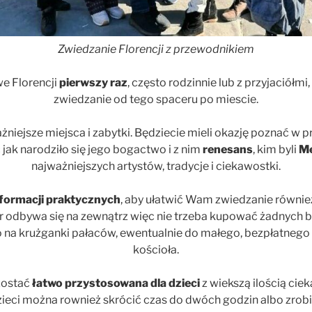
Zwiedzanie Florencji z przewodnikiem
we Florencji
pierwszy raz
, często rodzinnie lub z przyjaciółm
zwiedzanie od tego spaceru po miescie.
iejsze miejsca i zabytki. Będziecie mieli okazję poznać w pr
 jak narodziło się jego bogactwo i z nim
renesans
, kim byli
M
najważniejszych artystów, tradycje i ciekawostki.
formacji praktycznych
, aby ułatwić Wam zwiedzanie również
 odbywa się na zewnątrz więc nie trzeba kupować żadnych b
na krużganki pałaców, ewentualnie do małego, bezpłatnego
kościoła.
zostać
łatwo przystosowana dla dzieci
z wiekszą ilością cie
ieci można rownież skrócić czas do dwóch godzin albo zrob